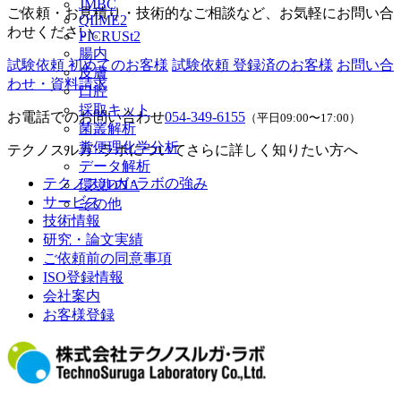
JMBC
ご依頼・お見積り・技術的なご相談など、お気軽にお問い合
QIIME2
わせください。
PICRUSt2
腸内
試験依頼 初めてのお客様
試験依頼 登録済のお客様
お問い合
皮膚
わせ・資料請求
口腔
採取キット
お電話でのお問い合わせ
054-349-6155
（平日09:00〜17:00）
菌叢解析
糞便理化学分析
テクノスルガ･ラボについてさらに詳しく知りたい方へ
データ解析
テクノスルガ･ラボの強み
環境DNA
サービス
その他
技術情報
研究・論文実績
ご依頼前の同意事項
ISO登録情報
会社案内
お客様登録