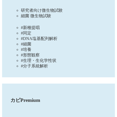
研究者向け微生物試験
細菌 微生物試験
#新種提唱
#同定
#DNA塩基配列解析
#細菌
#培養
#形態観察
#生理・生化学性状
#分子系統解析
カビPremium