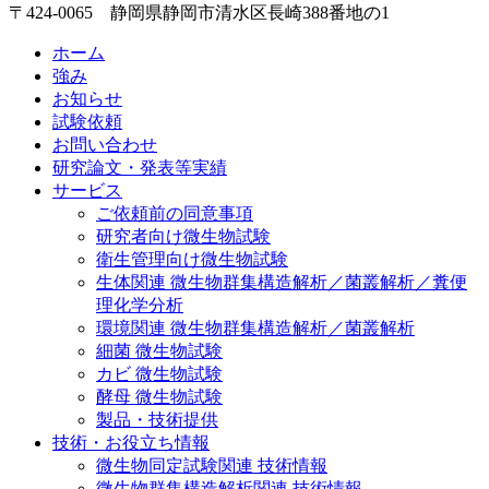
〒424-0065 静岡県静岡市清水区長崎388番地の1
ホーム
強み
お知らせ
試験依頼
お問い合わせ
研究論文・発表等実績
サービス
ご依頼前の同意事項
研究者向け微生物試験
衛生管理向け微生物試験
生体関連 微生物群集構造解析／菌叢解析／糞便
理化学分析
環境関連 微生物群集構造解析／菌叢解析
細菌 微生物試験
カビ 微生物試験
酵母 微生物試験
製品・技術提供
技術・お役立ち情報
微生物同定試験関連 技術情報
微生物群集構造解析関連 技術情報