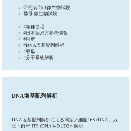
研究者向け微生物試験
酵母 微生物試験
#新種提唱
#日本薬局方参考情報
#同定
#DNA塩基配列解析
#酵母
#分子系統解析
DNA塩基配列解析
DNA塩基配列解析による同定／細菌16S rDNA、カ
ビ・酵母 ITS rDNAやD1/D2を解析