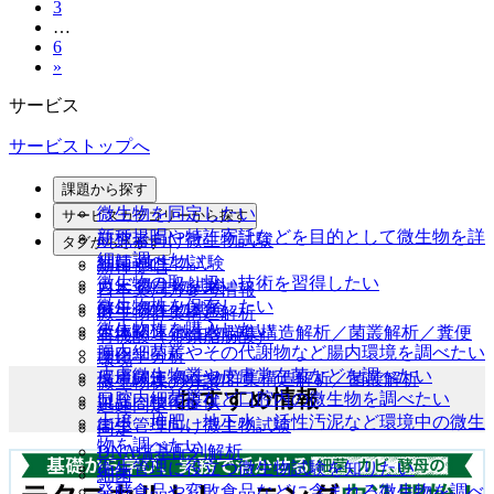
3
…
6
»
サービス
サービストップへ
課題から探す
微生物を同定したい
サービスカテゴリーから探す
新種提唱や特許寄託などを目的として微生物を詳
研究者向け微生物試験
タグからさがす
細に調べたい
細菌 微生物試験
新種提唱
微生物の取り扱い技術を習得したい
カビ 微生物試験
日本薬局方参考情報
微生物株を保存したい
酵母 微生物試験
微生物群集構造解析
微生物株を購入したい
生体関連 微生物群集構造解析／菌叢解析／糞便
有機酸（短鎖脂肪酸）
腸内細菌叢やその代謝物など腸内環境を調べたい
理化学分析
環境
皮膚微生物叢や皮膚常在菌などを調べたい
環境関連 微生物群集構造解析／菌叢解析
微生物株の分譲
おすすめ情報
口腔内細菌叢など口腔内の微生物を調べたい
製品・技術提供
迅速同定
土壌、堆肥、地下水、活性汚泥など環境中の微生
衛生管理向け微生物試験
同定
物を調べたい
DNA塩基配列解析
衛生管理に役立つ微生物試験を知りたい
細菌
発酵食品や変敗食品などに含まれる微生物を調べ