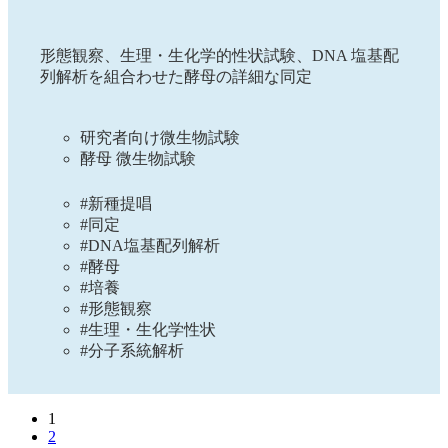
形態観察、生理・生化学的性状試験、DNA 塩基配
列解析を組合わせた酵母の詳細な同定
研究者向け微生物試験
酵母 微生物試験
#新種提唱
#同定
#DNA塩基配列解析
#酵母
#培養
#形態観察
#生理・生化学性状
#分子系統解析
1
2