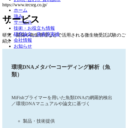
https://www.tecsrg.co.jp/
ホーム
強み
サービス
サービス
技術・お役立ち情報
研究論文・発表等実績
研究・開発や衛生管理などで活用される微生物受託試験のご
会社情報
紹介
お知らせ
環境DNAメタバーコーディング解析（魚
類）
MiFishプライマーを用いた魚類DNAの網羅的検出
／環境DNAマニュアルや論文に基づく
製品・技術提供