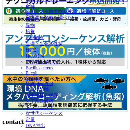
カビ
たい
酵母
目的とする微生物を検出、定量したい
きのこ
水中の魚類相を調べたい
鉄細菌
異物
培養
形態観察
生理・生化学性状
株識別
種の異同
アフラトキシン
Bacillus cereus
E. coli
Shigella
Multiplex PCR
微生物分離
微生物株の保存
分子系統解析
トレーニング
次世代シーケンス
定量
contact
DNA抽出