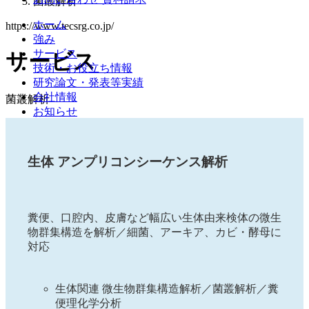
菌叢解析
ホーム
https://www.tecsrg.co.jp/
強み
サービス
サービス
技術・お役立ち情報
研究論文・発表等実績
会社情報
菌叢解析
お知らせ
生体 アンプリコンシーケンス解析
糞便、口腔内、皮膚など幅広い生体由来検体の微生
物群集構造を解析／細菌、アーキア、カビ・酵母に
対応
生体関連 微生物群集構造解析／菌叢解析／糞
便理化学分析