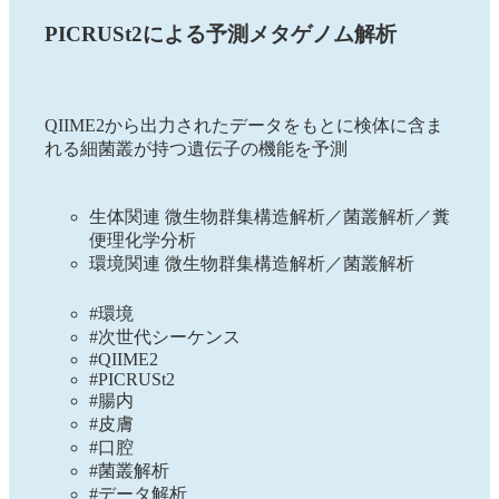
PICRUSt2による予測メタゲノム解析
QIIME2から出力されたデータをもとに検体に含ま
れる細菌叢が持つ遺伝子の機能を予測
生体関連 微生物群集構造解析／菌叢解析／糞
便理化学分析
環境関連 微生物群集構造解析／菌叢解析
#環境
#次世代シーケンス
#QIIME2
#PICRUSt2
#腸内
#皮膚
#口腔
#菌叢解析
#データ解析