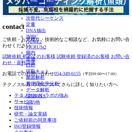
分子系統解析
トレーニング
次世代シーケンス
定量
contact
DNA抽出
JMBC
ご依頼・お見積り・技術的なご相談など、お気軽にお問い合
QIIME2
わせください。
PICRUSt2
腸内
試験依頼 初めてのお客様
試験依頼 登録済のお客様
お問い合
皮膚
わせ・資料請求
口腔
採取キット
お電話でのお問い合わせ
054-349-6155
（平日09:00〜17:00）
菌叢解析
糞便理化学分析
テクノスルガ･ラボについてさらに詳しく知りたい方へ
データ解析
テクノスルガ･ラボの強み
環境DNA
サービス
その他
技術情報
研究・論文実績
ご依頼前の同意事項
ISO登録情報