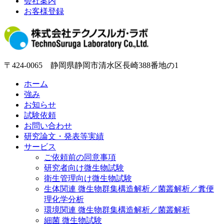
会社案内
お客様登録
〒424-0065 静岡県静岡市清水区長崎388番地の1
ホーム
強み
お知らせ
試験依頼
お問い合わせ
研究論文・発表等実績
サービス
ご依頼前の同意事項
研究者向け微生物試験
衛生管理向け微生物試験
生体関連 微生物群集構造解析／菌叢解析／糞便
理化学分析
環境関連 微生物群集構造解析／菌叢解析
細菌 微生物試験