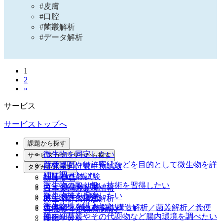
#皮膚
#口腔
#菌叢解析
#データ解析
1
2
»
サービス
サービストップへ
課題から探す
微生物を同定したい
サービスカテゴリーから探す
新種提唱や特許寄託などを目的として微生物を詳
研究者向け微生物試験
タグからさがす
細に調べたい
細菌 微生物試験
新種提唱
微生物の取り扱い技術を習得したい
カビ 微生物試験
日本薬局方参考情報
微生物株を保存したい
酵母 微生物試験
微生物群集構造解析
微生物株を購入したい
生体関連 微生物群集構造解析／菌叢解析／糞便
有機酸（短鎖脂肪酸）
腸内細菌叢やその代謝物など腸内環境を調べたい
理化学分析
環境