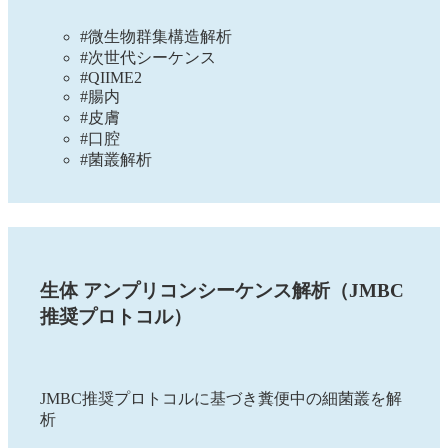
#微生物群集構造解析
#次世代シーケンス
#QIIME2
#腸内
#皮膚
#口腔
#菌叢解析
生体 アンプリコンシーケンス解析（JMBC
推奨プロトコル）
JMBC推奨プロトコルに基づき糞便中の細菌叢を解
析