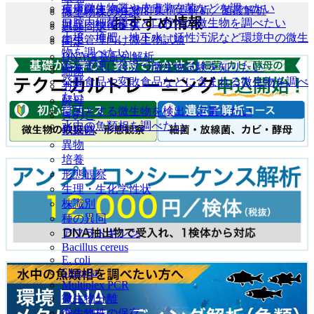
皮膚微生物叢や皮膚常在菌などを調べたい
環境関連 微生物群集構造解析／菌叢解析
微生物株の分譲
おすすめ情報
口腔内細菌叢など口腔内の微生物を調べたい
製品・技術提供
迅速同定
土壌、堆肥、地下水、活性汚泥など環境中の微生
衛生管理向け微生物試験
同定
物を調べたい
DNA塩基配列解析
衛生管理に役立つ微生物試験を知りたい
細菌
発酵食品や変敗食品などに含まれる微生物を調べ
カビ
たい
酵母
目的とする微生物を検出、定量したい
きのこ
水中の魚類相を調べたい
鉄細菌
異物
培養
形態観察
生理・生化学性状
株識別
種の異同
アフラトキシン
Bacillus cereus
E. coli
Shigella
Multiplex PCR
微生物分離
微生物株の保存