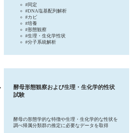
#同定
#DNA塩基配列解析
#カビ
#培養
#形態観察
#生理・生化学性状
#分子系統解析
酵母形態観察および生理・生化学的性状
試験
酵母の形態学的な特徴や生理・生化学的な性状を
調べ帰属分類群の推定に必要なデータを取得