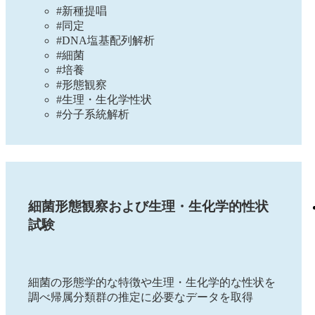
#新種提唱
#同定
#DNA塩基配列解析
#細菌
#培養
#形態観察
#生理・生化学性状
#分子系統解析
細菌形態観察および生理・生化学的性状
試験
細菌の形態学的な特徴や生理・生化学的な性状を
調べ帰属分類群の推定に必要なデータを取得