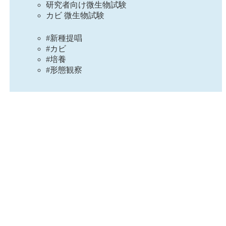
研究者向け微生物試験
カビ 微生物試験
#新種提唱
#カビ
#培養
#形態観察