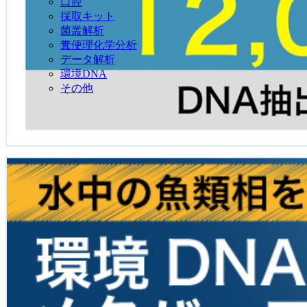
口腔
採取キット
菌叢解析
糞便理化学分析
データ解析
環境DNA
その他