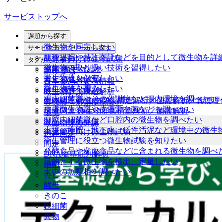
サービストップへ
課題から探す
微生物を同定したい
サービスカテゴリーから探す
新種提唱や特許寄託などを目的として微生物を詳
研究者向け微生物試験
タグからさがす
微生物の取り扱い技術を習得したい
細菌 微生物試験
新種提唱
微生物株を保存したい
カビ 微生物試験
日本薬局方参考情報
微生物株を購入したい
酵母 微生物試験
微生物群集構造解析
腸内細菌叢やその代謝物など腸内環境を調べたい
生体関連 微生物群集構造解析／菌叢解析／糞便理
有機酸（短鎖脂肪酸）
皮膚微生物叢や皮膚常在菌などを調べたい
環境関連 微生物群集構造解析／菌叢解析
環境
口腔内細菌叢など口腔内の微生物を調べたい
製品・技術提供
微生物株の分譲
土壌、堆肥、地下水、活性汚泥など環境中の微生
衛生管理向け微生物試験
迅速同定
衛生管理に役立つ微生物試験を知りたい
同定
発酵食品や変敗食品などに含まれる微生物を調べ
DNA塩基配列解析
目的とする微生物を検出、定量したい
細菌
水中の魚類相を調べたい
カビ
酵母
きのこ
鉄細菌
異物