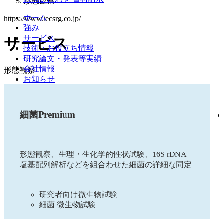
形態観察
ホーム
https://www.tecsrg.co.jp/
強み
サービス
サービス
技術・お役立ち情報
研究論文・発表等実績
会社情報
形態観察
お知らせ
細菌Premium
形態観察、生理・生化学的性状試験、16S rDNA
塩基配列解析などを組合わせた細菌の詳細な同定
研究者向け微生物試験
細菌 微生物試験