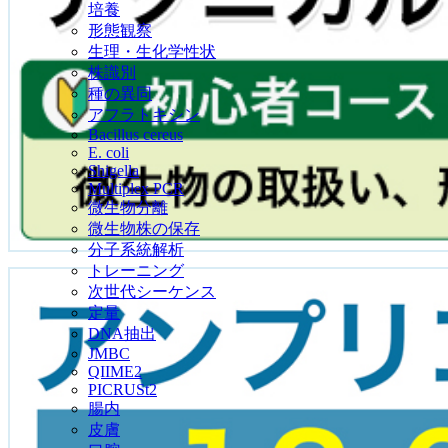
培養
形態観察
生理・生化学性状
株識別
種の異同
アフラトキシン
Bacillus cereus
E. coli
Shigella
Multiplex PCR
微生物分離
微生物株の保存
分子系統解析
トレーニング
次世代シーケンス
定量
DNA抽出
JMBC
QIIME2
PICRUSt2
腸内
皮膚