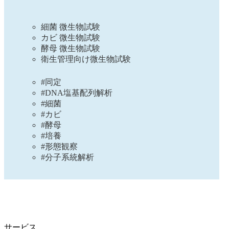
細菌 微生物試験
カビ 微生物試験
酵母 微生物試験
衛生管理向け微生物試験
#同定
#DNA塩基配列解析
#細菌
#カビ
#酵母
#培養
#形態観察
#分子系統解析
サービス