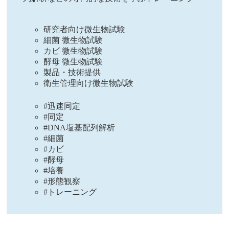
研究者向け微生物試験
細菌 微生物試験
カビ 微生物試験
酵母 微生物試験
製品・技術提供
衛生管理向け微生物試験
#迅速同定
#同定
#DNA塩基配列解析
#細菌
#カビ
#酵母
#培養
#形態観察
#トレーニング