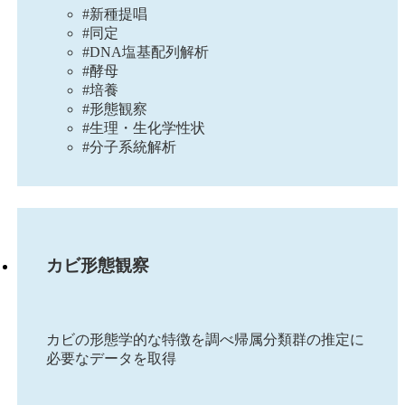
#新種提唱
#同定
#DNA塩基配列解析
#酵母
#培養
#形態観察
#生理・生化学性状
#分子系統解析
カビ形態観察
カビの形態学的な特徴を調べ帰属分類群の推定に
必要なデータを取得