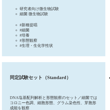
研究者向け微生物試験
細菌 微生物試験
#新種提唱
#細菌
#培養
#形態観察
#生理・生化学性状
同定試験セット（Standard）
DNA塩基配列解析と形態観察のセット／細菌では
コロニー色調、細胞形態、グラム染色性、芽胞形
成能を観察