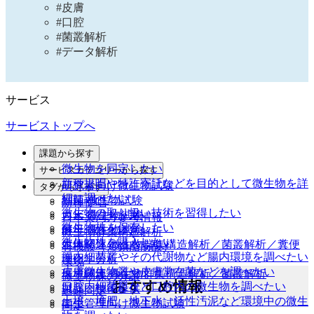
#皮膚
#口腔
#菌叢解析
#データ解析
サービス
サービストップへ
課題から探す
微生物を同定したい
サービスカテゴリーから探す
新種提唱や特許寄託などを目的として微生物を詳
研究者向け微生物試験
タグからさがす
細に調べたい
細菌 微生物試験
新種提唱
微生物の取り扱い技術を習得したい
カビ 微生物試験
日本薬局方参考情報
微生物株を保存したい
酵母 微生物試験
微生物群集構造解析
微生物株を購入したい
生体関連 微生物群集構造解析／菌叢解析／糞便
有機酸（短鎖脂肪酸）
腸内細菌叢やその代謝物など腸内環境を調べたい
理化学分析
環境
皮膚微生物叢や皮膚常在菌などを調べたい
環境関連 微生物群集構造解析／菌叢解析
微生物株の分譲
おすすめ情報
口腔内細菌叢など口腔内の微生物を調べたい
製品・技術提供
迅速同定
土壌、堆肥、地下水、活性汚泥など環境中の微生
衛生管理向け微生物試験
同定