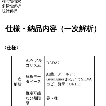
相同性検索
多様性解析
統計解析
仕様・納品内容（一次解析）
〈仕様〉
ASV アル
DADA2
ゴリズム
細菌、アーキア：
解析デー
一次
Greengenes あるいは SILVA
タベース
解析
カビ、酵母：UNITE
推定可能
な分類階
界～種
級