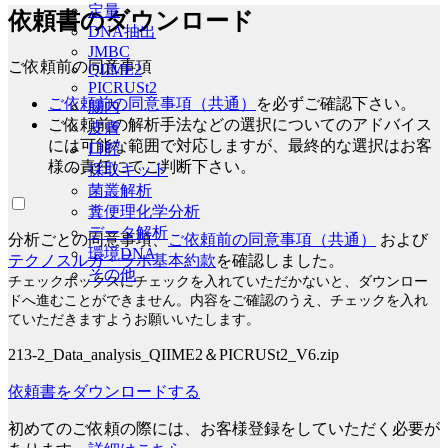
定量
依頼書のダウンロード
DNA抽出
JMBC
ご依頼前の同意事項
QIIME2
PICRUSt2
ご依頼前の同意事項（共通）
を必ずご確認下さい。
腸内
ご依頼前の解析手法などの選択についてのアドバイス
皮膚
には可能な範囲で対応しますが、最終的な選択はお客
口腔
様の責任にてご判断下さい。
採取キット
菌叢解析
糞便理化学分析
データ解析
分析ごとの同意事項、
ご依頼前の同意事項（共通）
および
環境DNA
テクノスルガ・ラボ基本約款
を確認しました。
その他
チェックボックスにチェックを入れていただかないと、ダウンロー
ドへ進むことができません。内容をご確認のうえ、チェックを入れ
ていただきますようお願いいたします。
213-2_Data_analysis_QIIME2＆PICRUSt2_V6.zip
依頼書をダウンロードする
初めてのご依頼の際には、お客様登録をしていただく必要が