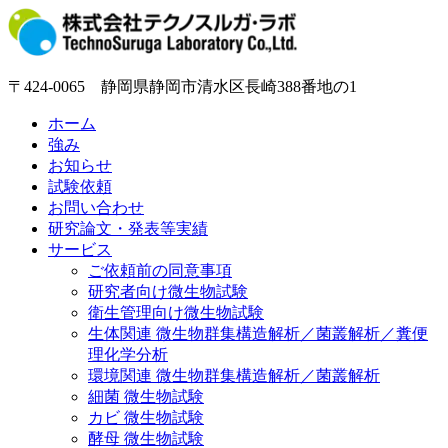
〒424-0065 静岡県静岡市清水区長崎388番地の1
ホーム
強み
お知らせ
試験依頼
お問い合わせ
研究論文・発表等実績
サービス
ご依頼前の同意事項
研究者向け微生物試験
衛生管理向け微生物試験
生体関連 微生物群集構造解析／菌叢解析／糞便
理化学分析
環境関連 微生物群集構造解析／菌叢解析
細菌 微生物試験
カビ 微生物試験
酵母 微生物試験