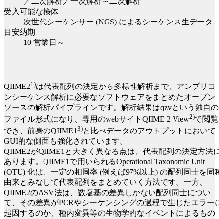
／二次解析／一次解析～二次解析
受入可能な検体
次世代シーケンサー (NGS) によるシーケンス生データ
目安納期
10 営業日～
1)
QIIME2
は代表配列の決定から多様性解析まで、アンプリコ
ンシーケンス解析に必要なソフトウェアをまとめたオープン
ソースの解析パイプラインです。解析結果はqzvという独自の
2)
ファイル形式になり、専用のwebサイトQIIME 2 View
で閲覧
3)
でき、前身のQIIME1
と比べデータのアウトプットにおいて
GUI的な側面も強化されています。
QIIME2がQIIME1と大きく異なる点は、代表配列の決定方法
あります。QIIME1で用いられるOperational Taxonomic Unit
(OTU) 化は、一定の相同率 (例えば97%以上) の配列同士を同
由来とみなして代表配列をまとめていく方法です。一方、
QIIME2のASV法は、数塩基の差異しかない配列同士につい
て、その差異がPCRやシーケンシングの過程で生じたエラー
起因するのか、種内変異等の生物学的なイベントによるもの