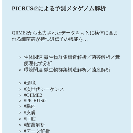
PICRUSt2による予測メタゲノム解析
QIIME2から出力されたデータをもとに検体に含ま
れる細菌叢が持つ遺伝子の機能を…
生体関連 微生物群集構造解析／菌叢解析／糞
便理化学分析
環境関連 微生物群集構造解析／菌叢解析
#環境
#次世代シーケンス
#QIIME2
#PICRUSt2
#腸内
#皮膚
#口腔
#菌叢解析
#データ解析