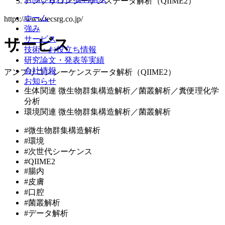
アンプリコンシーケンスデータ解析（QIIME2）
ホーム
https://www.tecsrg.co.jp/
強み
サービス
サービス
技術・お役立ち情報
研究論文・発表等実績
会社情報
アンプリコンシーケンスデータ解析（QIIME2）
お知らせ
生体関連 微生物群集構造解析／菌叢解析／糞便理化学
分析
環境関連 微生物群集構造解析／菌叢解析
#微生物群集構造解析
#環境
#次世代シーケンス
#QIIME2
#腸内
#皮膚
#口腔
#菌叢解析
#データ解析