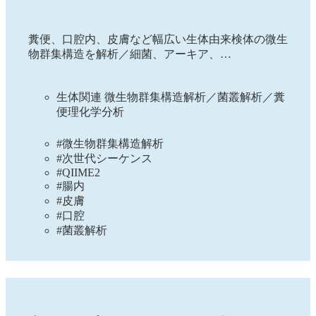
糞便、口腔内、皮膚など幅広い生体由来検体の微生
物群集構造を解析／細菌、アーキア、…
生体関連 微生物群集構造解析／菌叢解析／糞
便理化学分析
#微生物群集構造解析
#次世代シーケンス
#QIIME2
#腸内
#皮膚
#口腔
#菌叢解析