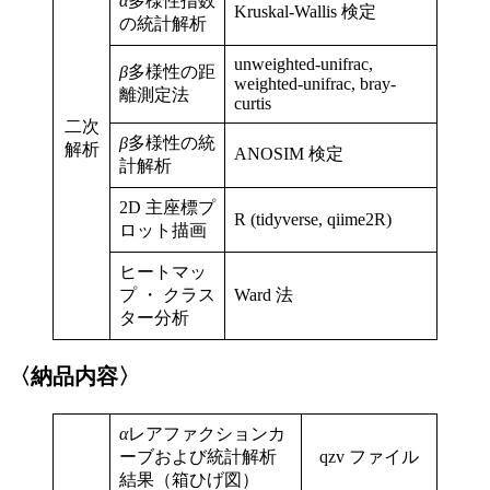
α
多様性指数
Kruskal-Wallis 検定
の統計解析
unweighted-unifrac,
β
多様性の距
weighted-unifrac, bray-
離測定法
curtis
二次
β
多様性の統
解析
ANOSIM 検定
計解析
2D 主座標プ
R (tidyverse, qiime2R)
ロット描画
ヒートマッ
プ ・ クラス
Ward 法
ター分析
〈納品内容〉
α
レアファクションカ
ーブおよび統計解析
qzv ファイル
結果（箱ひげ図）