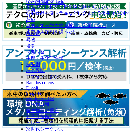
物を調べたい
DNA塩基配列解析
衛生管理に役立つ微生物試験を知りたい
細菌
発酵食品や変敗食品などに含まれる微生物を調べ
カビ
たい
酵母
目的とする微生物を検出、定量したい
きのこ
水中の魚類相を調べたい
鉄細菌
異物
培養
形態観察
生理・生化学性状
株識別
種の異同
アフラトキシン
Bacillus cereus
E. coli
Shigella
Multiplex PCR
微生物分離
微生物株の保存
分子系統解析
トレーニング
次世代シーケンス