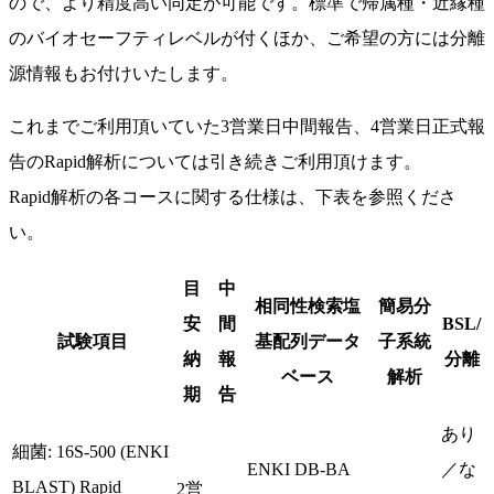
ので、より精度高い同定が可能です。標準で帰属種・近縁種
のバイオセーフティレベルが付くほか、ご希望の方には分離
源情報もお付けいたします。
これまでご利用頂いていた3営業日中間報告、4営業日正式報
告のRapid解析については引き続きご利用頂けます。
Rapid解析の各コースに関する仕様は、下表を参照くださ
い。
目
中
相同性検索塩
簡易分
安
間
BSL/
試験項目
基配列データ
子系統
納
報
分離
ベース
解析
期
告
あり
細菌: 16S-500 (ENKI
ENKI DB-BA
／な
BLAST) Rapid
2営