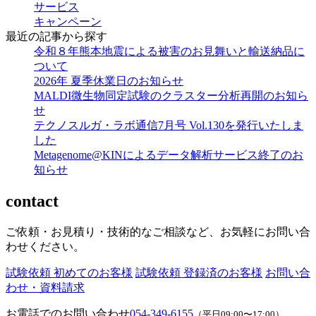
サービス
キャンペーン
最近の記事から探す
令和８年熊本地震による被害のお見舞いと輸送納品に
ついて
2026年 夏季休業日のお知らせ
MALDI微生物同定試験のクラスター分析再開のお知ら
せ
テクノスルガ・ラボ通信7月号 Vol.130を発行いたしま
した
Metagenome@KINによるデータ解析サービス終了のお
知らせ
contact
ご依頼・お見積り・技術的なご相談など、お気軽にお問い合
わせください。
試験依頼 初めてのお客様
試験依頼 登録済のお客様
お問い合
わせ・資料請求
お電話でのお問い合わせ
054-349-6155
（平日09:00〜17:00）