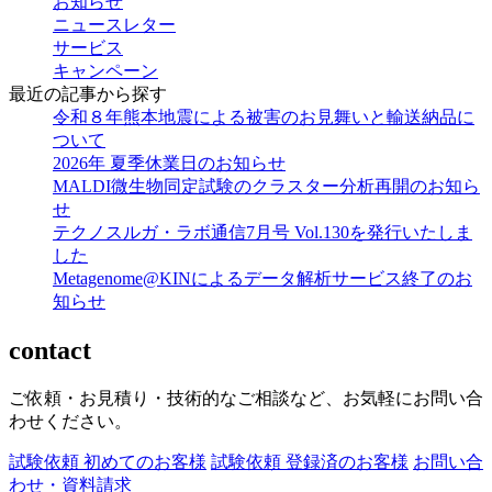
お知らせ
ニュースレター
サービス
キャンペーン
最近の記事から探す
令和８年熊本地震による被害のお見舞いと輸送納品に
ついて
2026年 夏季休業日のお知らせ
MALDI微生物同定試験のクラスター分析再開のお知ら
せ
テクノスルガ・ラボ通信7月号 Vol.130を発行いたしま
した
Metagenome@KINによるデータ解析サービス終了のお
知らせ
contact
ご依頼・お見積り・技術的なご相談など、お気軽にお問い合
わせください。
試験依頼 初めてのお客様
試験依頼 登録済のお客様
お問い合
わせ・資料請求