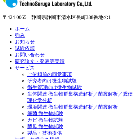
〒424-0065 静岡県静岡市清水区長崎388番地の1
ホーム
強み
お知らせ
試験依頼
お問い合わせ
研究論文・発表等実績
サービス
ご依頼前の同意事項
研究者向け微生物試験
衛生管理向け微生物試験
生体関連 微生物群集構造解析／菌叢解析／糞便
理化学分析
環境関連 微生物群集構造解析／菌叢解析
細菌 微生物試験
カビ 微生物試験
酵母 微生物試験
製品・技術提供