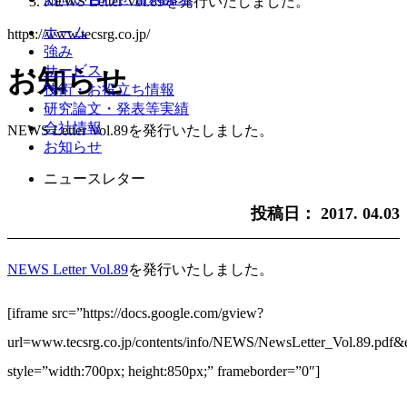
NEWS Letter Vol.89を発行いたしました。
ホーム
https://www.tecsrg.co.jp/
強み
サービス
お知らせ
技術・お役立ち情報
研究論文・発表等実績
会社情報
NEWS Letter Vol.89を発行いたしました。
お知らせ
ニュースレター
投稿日：
2017. 04.03
NEWS Letter Vol.89
を発行いたしました。
[iframe src=”https://docs.google.com/gview?
url=www.tecsrg.co.jp/contents/info/NEWS/NewsLetter_Vol.89.p
style=”width:700px; height:850px;” frameborder=”0″]