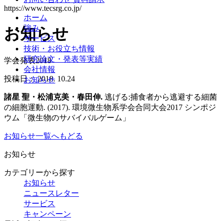
https://www.tecsrg.co.jp/
ホーム
強み
お知らせ
サービス
技術・お役立ち情報
研究論文・発表等実績
学会発表2018
会社情報
投稿日：
2018. 10.24
お知らせ
諸星 聖・松浦克美・春田伸.
逃げる:捕食者から逃避する細菌
の細胞運動. (2017). 環境微生物系学会合同大会2017 シンポジ
ウム「微生物のサバイバルゲーム」
お知らせ一覧へもどる
お知らせ
カテゴリーから探す
お知らせ
ニュースレター
サービス
キャンペーン